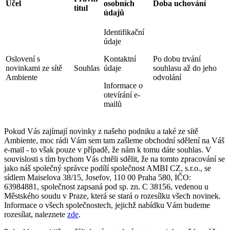
Účel
osobních
Doba uchování
titul
údajů
Identifikační
údaje
Oslovení s
Kontaktní
Po dobu trvání
novinkami ze sítě
Souhlas
údaje
souhlasu až do jeho
Ambiente
odvolání
Informace o
otevírání e-
mailů
Pokud Vás zajímají novinky z našeho podniku a také ze sítě
Ambiente, moc rádi Vám sem tam zašleme obchodní sdělení na Váš
e-mail - to však pouze v případě, že nám k tomu dáte souhlas. V
souvislosti s tím bychom Vás chtěli sdělit, že na tomto zpracování se
jako náš společný správce podílí společnost AMBI CZ, s.r.o., se
sídlem Maiselova 38/15, Josefov, 110 00 Praha 580, IČO:
63984881, společnost zapsaná pod sp. zn. C 38156, vedenou u
Městského soudu v Praze, která se stará o rozesílku všech novinek.
Informace o všech společnostech, jejichž nabídku Vám budeme
rozesílat, naleznete
zde
.