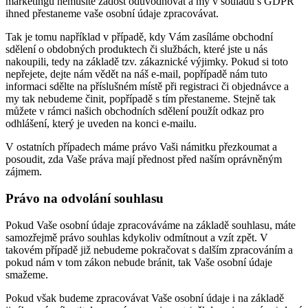
marketingu nemusíte žádost odůvodňovat a my v souladu s GDPR
ihned přestaneme vaše osobní údaje zpracovávat.
Tak je tomu například v případě, kdy Vám zasíláme obchodní
sdělení o obdobných produktech či službách, které jste u nás
nakoupili, tedy na základě tzv. zákaznické výjimky. Pokud si toto
nepřejete, dejte nám vědět na náš e-mail, popřípadě nám tuto
informaci sdělte na příslušném místě při registraci či objednávce a
my tak nebudeme činit, popřípadě s tím přestaneme. Stejně tak
můžete v rámci našich obchodních sdělení použít odkaz pro
odhlášení, který je uveden na konci e-mailu.
V ostatních případech máme právo Vaši námitku přezkoumat a
posoudit, zda Vaše práva mají přednost před naším oprávněným
zájmem.
Právo na odvolání souhlasu
Pokud Vaše osobní údaje zpracováváme na základě souhlasu, máte
samozřejmě právo souhlas kdykoliv odmítnout a vzít zpět. V
takovém případě již nebudeme pokračovat s dalším zpracováním a
pokud nám v tom zákon nebude bránit, tak Vaše osobní údaje
smažeme.
Pokud však budeme zpracovávat Vaše osobní údaje i na základě