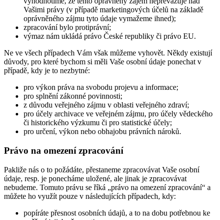
vyhodnotíme, že tento oprávněný zájem nepřevažuje nad
Vašimi právy (v případě marketingových účelů na základě
oprávněného zájmu tyto údaje vymažeme ihned);
zpracování bylo protiprávní;
výmaz nám ukládá právo České republiky či právo EU.
Ne ve všech případech Vám však můžeme vyhovět. Někdy existují
důvody, pro které bychom si měli Vaše osobní údaje ponechat v
případě, kdy je to nezbytné:
pro výkon práva na svobodu projevu a informace;
pro splnění zákonné povinnosti;
z důvodu veřejného zájmu v oblasti veřejného zdraví;
pro účely archivace ve veřejném zájmu, pro účely vědeckého
či historického výzkumu či pro statistické účely;
pro určení, výkon nebo obhajobu právních nároků.
Právo na omezení zpracování
Pakliže nás o to požádáte, přestaneme zpracovávat Vaše osobní
údaje, resp. je ponecháme uložené, ale jinak je zpracovávat
nebudeme. Tomuto právu se říká „právo na omezení zpracování“ a
můžete ho využít pouze v následujících případech, kdy:
popíráte přesnost osobních údajů, a to na dobu potřebnou ke