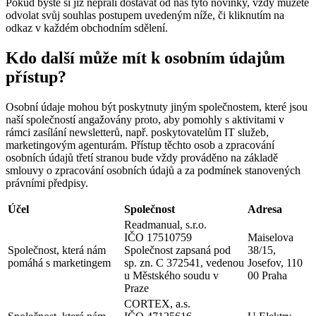
Pokud byste si již nepřáli dostávat od nás tyto novinky, vždy můžete
odvolat svůj souhlas postupem uvedeným níže, či kliknutím na
odkaz v každém obchodním sdělení.
Kdo další může mít k osobním údajům
přístup?
Osobní údaje mohou být poskytnuty jiným společnostem, které jsou
naší společností angažovány proto, aby pomohly s aktivitami v
rámci zasílání newsletterů, např. poskytovatelům IT služeb,
marketingovým agenturám. Přístup těchto osob a zpracování
osobních údajů třetí stranou bude vždy prováděno na základě
smlouvy o zpracování osobních údajů a za podmínek stanovených
právními předpisy.
Účel
Společnost
Adresa
Readmanual, s.r.o.
IČO 17510759
Maiselova
Společnost, která nám
Společnost zapsaná pod
38/15,
pomáhá s marketingem
sp. zn. C 372541, vedenou
Josefov, 110
u Městského soudu v
00 Praha
Praze
CORTEX, a.s.