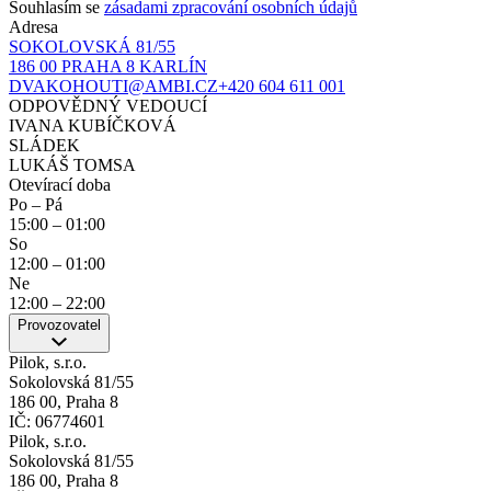
Souhlasím se
zásadami zpracování osobních údajů
Adresa
SOKOLOVSKÁ 81/55
186 00 PRAHA 8 KARLÍN
DVAKOHOUTI@AMBI.CZ
+420 604 611 001
ODPOVĚDNÝ VEDOUCÍ
IVANA KUBÍČKOVÁ
SLÁDEK
LUKÁŠ TOMSA
Otevírací doba
Po – Pá
15:00
–
01:00
So
12:00
–
01:00
Ne
12:00
–
22:00
Provozovatel
Pilok, s.r.o.
Sokolovská 81/55
186 00, Praha 8
IČ: 06774601
Pilok, s.r.o.
Sokolovská 81/55
186 00, Praha 8