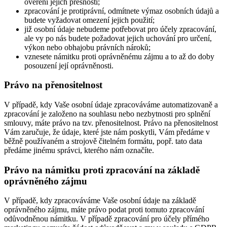
ověření jejich přesnosti;
zpracování je protiprávní, odmítnete výmaz osobních údajů a
budete vyžadovat omezení jejich použití;
již osobní údaje nebudeme potřebovat pro účely zpracování,
ale vy po nás budete požadovat jejich uchování pro určení,
výkon nebo obhajobu právních nároků;
vznesete námitku proti oprávněnému zájmu a to až do doby
posouzení její oprávněnosti.
Právo na přenositelnost
V případě, kdy Vaše osobní údaje zpracováváme automatizovaně a
zpracování je založeno na souhlasu nebo nezbytnosti pro splnění
smlouvy, máte právo na tzv. přenositelnost. Právo na přenositelnost
Vám zaručuje, že údaje, které jste nám poskytli, Vám předáme v
běžně používaném a strojově čitelném formátu, popř. tato data
předáme jinému správci, kterého nám označíte.
Právo na námitku proti zpracování na základě
oprávněného zájmu
V případě, kdy zpracováváme Vaše osobní údaje na základě
oprávněného zájmu, máte právo podat proti tomuto zpracování
odůvodněnou námitku. V případě zpracování pro účely přímého