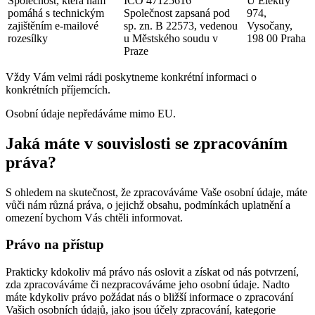
Společnost, která nám
IČO 47125616
U Elektry
pomáhá s technickým
Společnost zapsaná pod
974,
zajištěním e-mailové
sp. zn. B 22573, vedenou
Vysočany,
rozesílky
u Městského soudu v
198 00 Praha
Praze
Vždy Vám velmi rádi poskytneme konkrétní informaci o
konkrétních příjemcích.
Osobní údaje nepředáváme mimo EU.
Jaká máte v souvislosti se zpracováním
práva?
S ohledem na skutečnost, že zpracováváme Vaše osobní údaje, máte
vůči nám různá práva, o jejichž obsahu, podmínkách uplatnění a
omezení bychom Vás chtěli informovat.
Právo na přístup
Prakticky kdokoliv má právo nás oslovit a získat od nás potvrzení,
zda zpracováváme či nezpracováváme jeho osobní údaje. Nadto
máte kdykoliv právo požádat nás o bližší informace o zpracování
Vašich osobních údajů, jako jsou účely zpracování, kategorie