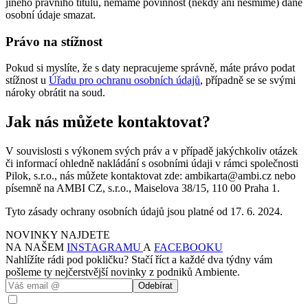
jiného právního titulu, nemáme povinnost (někdy ani nesmíme) dané
osobní údaje smazat.
Právo na stížnost
Pokud si myslíte, že s daty nepracujeme správně, máte právo podat
stížnost u
Úřadu pro ochranu osobních údajů
, případně se se svými
nároky obrátit na soud.
Jak nás můžete kontaktovat?
V souvislosti s výkonem svých práv a v případě jakýchkoliv otázek
či informací ohledně nakládání s osobními údaji v rámci společnosti
Pilok, s.r.o., nás můžete kontaktovat zde: ambikarta@ambi.cz nebo
písemně na AMBI CZ, s.r.o., Maiselova 38/15, 110 00 Praha 1.
Tyto zásady ochrany osobních údajů jsou platné od 17. 6. 2024.
NOVINKY NAJDETE
NA NAŠEM
INSTAGRAMU
A
FACEBOOKU
Nahlížíte rádi pod pokličku? Stačí říct a každé dva týdny vám
pošleme ty nejčerstvější novinky z podniků Ambiente.
Odebírat