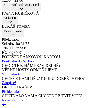
12:00
–
22:00
ODPOVĚDNÝ VEDOUCÍ
IVANA KUBÍČKOVÁ
SLÁDEK
LUKÁŠ TOMSA
Provozovatel
Pilok, s.r.o.
Sokolovská 81/55
186 00, Praha 8
IČ: 06774601
POTĚŠTE DÁRKOVOU KARTOU
Poukázka do Ambiente
CHODÍTE K NÁM PRAVIDELNĚ?
VĚRNÉ HOSTY ODMĚŇUJEME
Věrnostní karta
CHCEŠ S NÁMI DĚLAT JÍDLU DOBRÉ JMÉNO?
Zapoj se!
DEJTE SI NÁŠUP
Přehled akcí
CHUTNALO VÁM A CHCETE OBJEVIT VÍCE?
Naše podniky