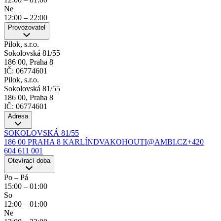
Ne
12:00
–
22:00
Provozovatel
Pilok, s.r.o.
Sokolovská 81/55
186 00, Praha 8
IČ: 06774601
Pilok, s.r.o.
Sokolovská 81/55
186 00, Praha 8
IČ: 06774601
Adresa
SOKOLOVSKÁ 81/55
186 00 PRAHA 8 KARLÍN
DVAKOHOUTI@AMBI.CZ
+420
604 611 001
Otevírací doba
Po – Pá
15:00
–
01:00
So
12:00
–
01:00
Ne