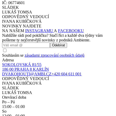
IČ: 06774601
SLÁDEK
LUKÁŠ TOMSA
ODPOVĚDNÝ VEDOUCÍ
IVANA KUBÍČKOVÁ
NOVINKY NAJDETE
NA NAŠEM
INSTAGRAMU
A
FACEBOOKU
Nahlížíte rádi pod pokličku? Stačí říct a každé dva týdny vám
pošleme ty nejčerstvější novinky z podniků Ambiente.
Odebírat
Souhlasím se
zásadami zpracování osobních údajů
Adresa
SOKOLOVSKÁ 81/55
186 00 PRAHA 8 KARLÍN
DVAKOHOUTI@AMBI.CZ
+420 604 611 001
ODPOVĚDNÝ VEDOUCÍ
IVANA KUBÍČKOVÁ
SLÁDEK
LUKÁŠ TOMSA
Otevírací doba
Po – Pá
15:00
–
01:00
So
12:00
–
01:00